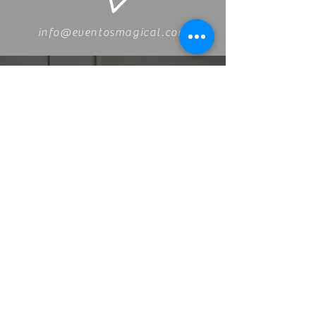
info@eventosmagical.com
Eventos Magical
WhatsApp:
5556-8152
PBX:
2234-0484
10a calle 6-48 zona 9,